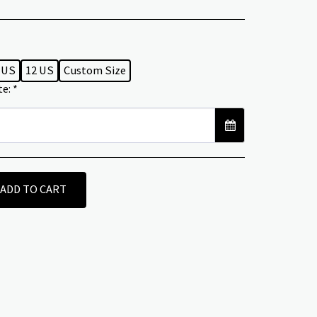
 US
12 US
Custom Size
te:
*
ADD TO CART