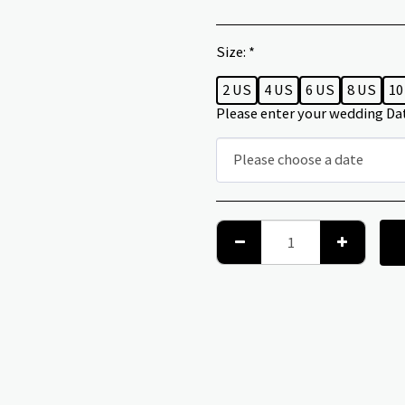
Size:
*
2 US
4 US
6 US
8 US
10
Please enter your wedding Da
Please choose a date