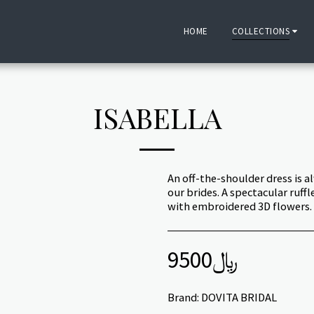
HOME
COLLECTIONS
ISABELLA
An off-the-shoulder dress is a
our brides. A spectacular ruff
with embroidered 3D flowers.
9500
﷼
Brand:
DOVITA BRIDAL