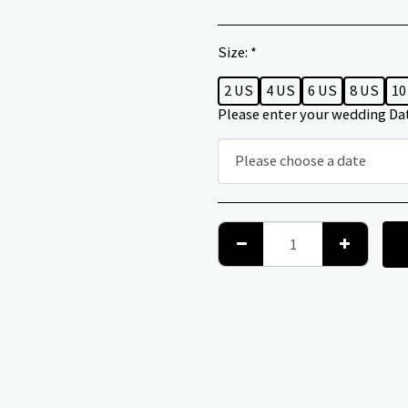
Size:
*
2 US
4 US
6 US
8 US
10
Please enter your wedding Da
Please choose a date