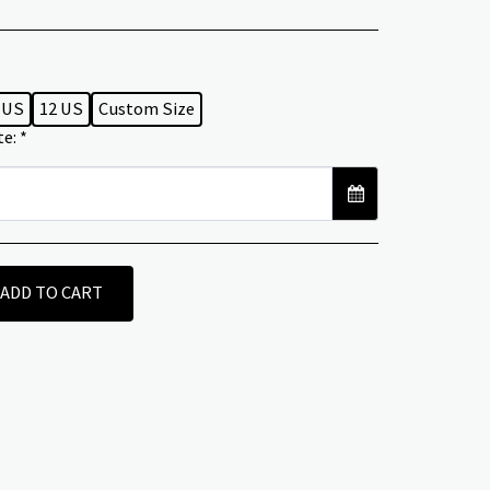
 US
12 US
Custom Size
te:
*
ADD TO CART