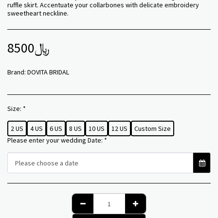
ruffle skirt. Accentuate your collarbones with delicate embroidery
sweetheart neckline.
8500
﷼
Brand:
DOVITA BRIDAL
Size:
*
2 US
4 US
6 US
8 US
10 US
12 US
Custom Size
Please enter your wedding Date:
*
Please choose a date