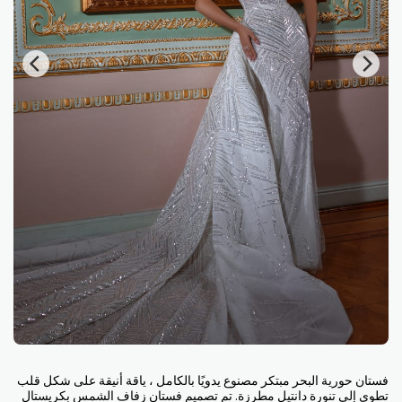
فستان حورية البحر مبتكر مصنوع يدويًا بالكامل ، ياقة أنيقة على شكل قلب
تطوى إلى تنورة دانتيل مطرزة. تم تصميم فستان زفاف الشمس بكريستال