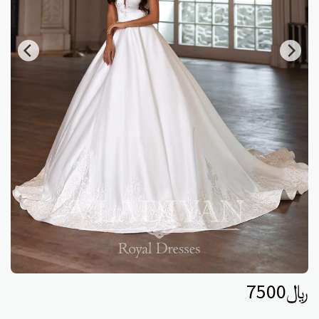
﷼
7500