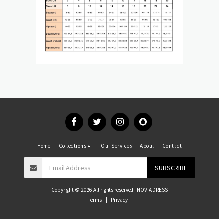
Home
Collections
Our Services
About
Contact
SUBSCRIBE
Copyright © 2026 All rights reserved -
NOVIA DRESS
Terms
|
Privacy