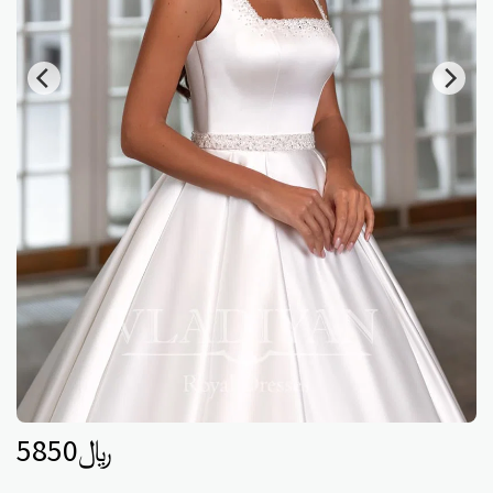
5850
﷼