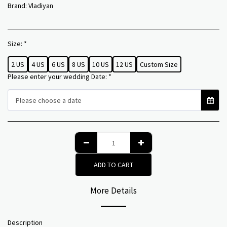
Brand:
Vladiyan
Size:
*
2 US
4 US
6 US
8 US
10 US
12 US
Custom Size
Please enter your wedding Date:
*
Please choose a date
ADD TO CART
More Details
Description